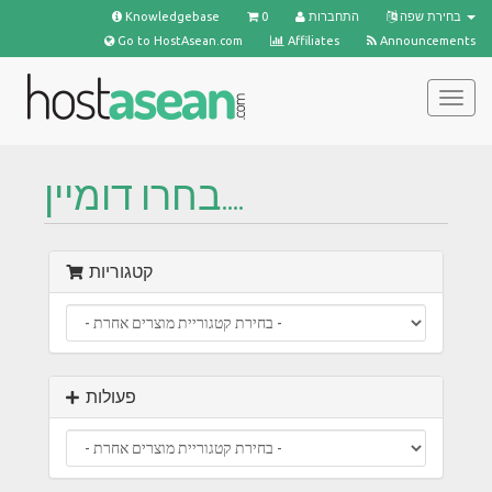
Knowledgebase
0
התחברות
בחירת שפה
Go to HostAsean.com
Affiliates
Announcements
פעלת
ניווט
בחרו דומיין....
קטגוריות
פעולות